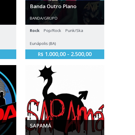
Banda Outro Plano
BANDA/GRUPO
 rock
Banda de rock alternativo do extremo
Rock
Pop/Rock
Punk/Ska
sul da Bahia.
2010.
Eunápolis (BA)
1.000,00 - 2.500,00
R$
SAPAMÁ