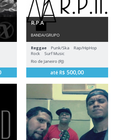
R.P.A
BANDA/GRUPO
nto
Banda de reggae, ska, punk e uma
Reggae
Punk/Ska
Rap/HipHop
levada de pop, formada em 2014. A
Rock
Surf Music
RPA tenta passar boas mensagens e
ideais através do seu som!
Rio de Janeiro (RJ)
0
500,00
até R$