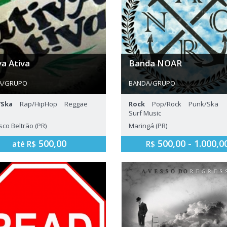
va Ativa
Banda NOAR
A/GRUPO
BANDA/GRUPO
tributo a Planet Hemp, e com
A banda NOAR surgiu em mead
/Ska
Rap/HipHop
Reggae
Rock
Pop/Rock
Punk/Ska
al próprio.
2013 em Maringá e após 2 anos
Surf Music
gravações , saiu dos estúdios p
surgiu a necessidade de nos mo
sco Beltrão (PR)
Maringá (PR)
500,00
500,00 - 1.000,0
até R$
R$